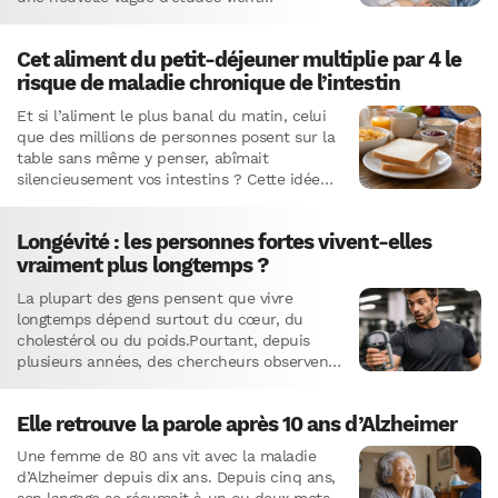
sérieusement bousculer cette idée.Ce…
Cet aliment du petit-déjeuner multiplie par 4 le
risque de maladie chronique de l’intestin
Et si l’aliment le plus banal du matin, celui
que des millions de personnes posent sur la
table sans même y penser, abîmait
silencieusement vos intestins ? Cette idée
fait sourire,…
Longévité : les personnes fortes vivent-elles
vraiment plus longtemps ?
La plupart des gens pensent que vivre
longtemps dépend surtout du cœur, du
cholestérol ou du poids.Pourtant, depuis
plusieurs années, des chercheurs observent
autre chose. Quelque chose de plus simple,
…
Elle retrouve la parole après 10 ans d’Alzheimer
Une femme de 80 ans vit avec la maladie
d’Alzheimer depuis dix ans. Depuis cinq ans,