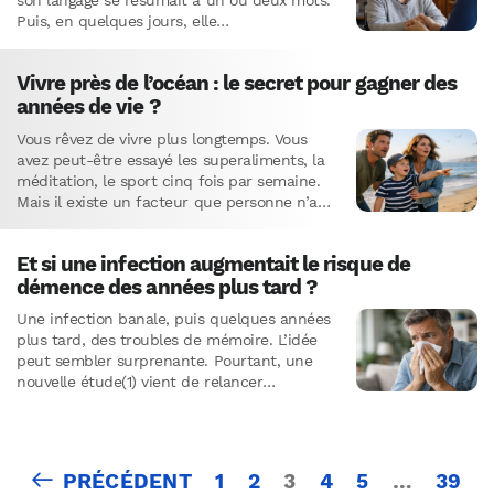
son langage se résumait à un ou deux mots.
Puis, en quelques jours, elle…
Vivre près de l’océan : le secret pour gagner des
années de vie ?
Vous rêvez de vivre plus longtemps. Vous
avez peut-être essayé les superaliments, la
méditation, le sport cinq fois par semaine.
Mais il existe un facteur que personne n’a
sur son…
Et si une infection augmentait le risque de
démence des années plus tard ?
Une infection banale, puis quelques années
plus tard, des troubles de mémoire. L’idée
peut sembler surprenante. Pourtant, une
nouvelle étude(1) vient de relancer
sérieusement cette hypothèse. Et les
résultats sont…
Pagination
PRÉCÉDENT
1
2
3
4
5
…
39
des