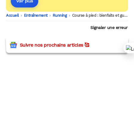
Voir plus
Accueil
-
Entraînement
-
Running
-
Course à pied : bienfaits et guide pour débuter
Signaler une erreur
Suivre nos prochains articles 🥰