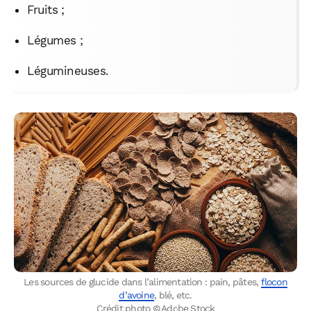
Fruits ;
Légumes ;
Légumineuses.
Les sources de glucide dans l’alimentation : pain, pâtes,
flocon
d’avoine
, blé, etc.
Crédit photo © Adobe Stock