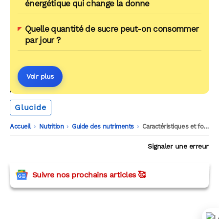
énergétique qui change la donne
Quelle quantité de sucre peut-on consommer
par jour ?
Voir plus
AUTOUR DU MÊME THÈME
Glucide
Accueil
-
Nutrition
-
Guide des nutriments
-
Caractéristiques et fonctions des glucides
Signaler une erreur
Suivre nos prochains articles 🥰