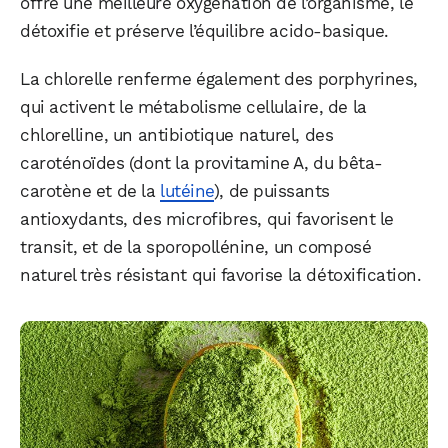
offre une meilleure oxygénation de l’organisme, le
détoxifie et préserve l’équilibre acido-basique.
La chlorelle renferme également des porphyrines,
qui activent le métabolisme cellulaire, de la
chlorelline, un antibiotique naturel, des
WhatsApp
Telegram
Email
caroténoïdes (dont la provitamine A, du bêta-
carotène et de la
lutéine
), de puissants
antioxydants, des microfibres, qui favorisent le
Facebook
X
LinkedIn
transit, et de la sporopollénine, un composé
naturel très résistant qui favorise la détoxification.