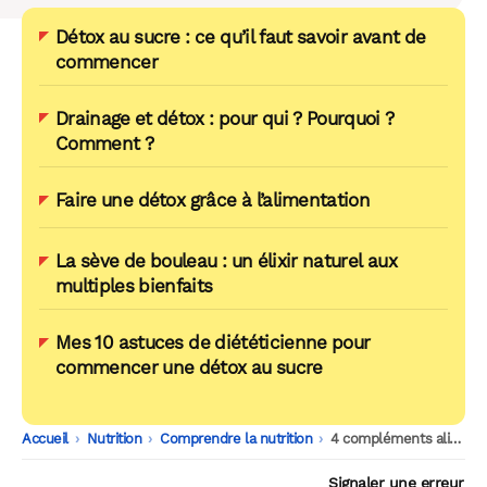
Détox au sucre : ce qu’il faut savoir avant de
commencer
Drainage et détox : pour qui ? Pourquoi ?
Comment ?
Faire une détox grâce à l’alimentation
La sève de bouleau : un élixir naturel aux
multiples bienfaits
Mes 10 astuces de diététicienne pour
commencer une détox au sucre
Accueil
-
Nutrition
-
Comprendre la nutrition
-
4 compléments alimentaires stars de la détox
Signaler une erreur