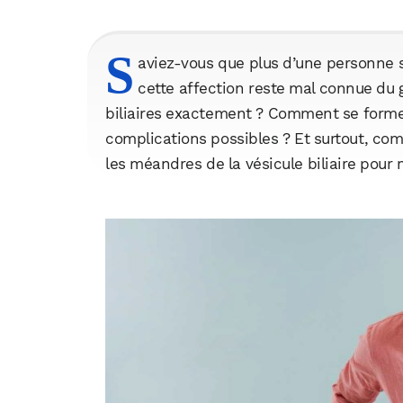
S
aviez-vous que plus d’une personne su
cette affection reste mal connue du g
biliaires exactement ? Comment se forme
complications possibles ? Et surtout, co
les méandres de la vésicule biliaire pou