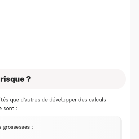
Facebook
X
LinkedIn
 risque ?
ités que d’autres de développer des calculs
e sont :
s grossesses ;