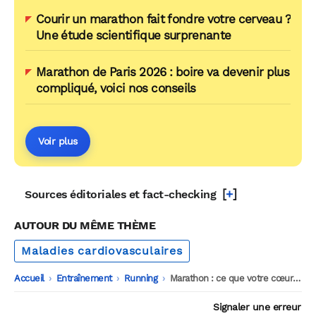
Courir un marathon fait fondre votre cerveau ?
Une étude scientifique surprenante
Marathon de Paris 2026 : boire va devenir plus
compliqué, voici nos conseils
Voir plus
[
+
]
Sources éditoriales et fact-checking
AUTOUR DU MÊME THÈME
Maladies cardiovasculaires
Accueil
-
Entraînement
-
Running
-
Marathon : ce que votre cœur subit vraiment à l’arrivée
Signaler une erreur