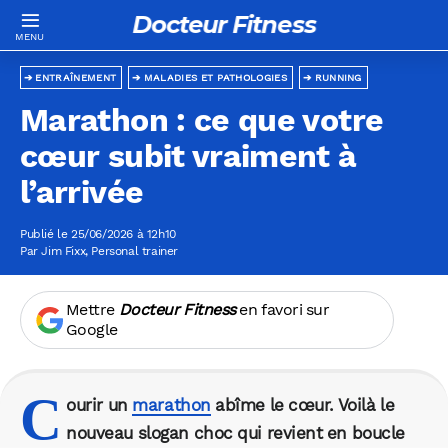
Docteur Fitness
ENTRAÎNEMENT
MALADIES ET PATHOLOGIES
RUNNING
Marathon : ce que votre
cœur subit vraiment à
l’arrivée
Publié le 25/06/2026 à 12h10
Par
Jim Fixx
, Personal trainer
Mettre
Docteur Fitness
en favori sur
Google
C
ourir un
marathon
abîme le cœur. Voilà le
nouveau slogan choc qui revient en boucle