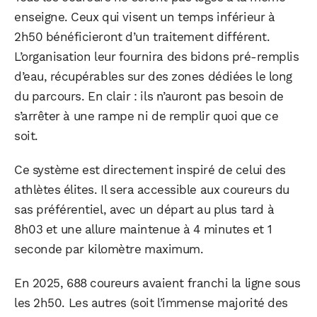
enseigne. Ceux qui visent un temps inférieur à
2h50 bénéficieront d’un traitement différent.
L’organisation leur fournira des bidons pré-remplis
d’eau, récupérables sur des zones dédiées le long
du parcours. En clair : ils n’auront pas besoin de
s’arrêter à une rampe ni de remplir quoi que ce
soit.
Ce système est directement inspiré de celui des
athlètes élites. Il sera accessible aux coureurs du
sas préférentiel, avec un départ au plus tard à
8h03 et une allure maintenue à 4 minutes et 1
seconde par kilomètre maximum.
WhatsApp
Telegram
Email
En 2025, 688 coureurs avaient franchi la ligne sous
les 2h50. Les autres (soit l’immense majorité des
Facebook
X
LinkedIn