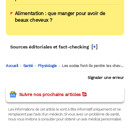
précocement ?
Alimentation : que manger pour avoir de
beaux cheveux ?
[
+
]
Sources éditoriales et fact-checking
Accueil
-
Santé
-
Physiologie
-
Les sodas font-ils perdre les cheveux ? Ce que dit la science
Signaler une erreur
Suivre nos prochains articles 🥰
Les informations de cet article le sont à titre informatif uniquement et ne
remplacent pas l'avis d'un médecin. Si vous avez un problème de santé,
nous vous invitons à consulter pour obtenir un avis médical personnalisé.