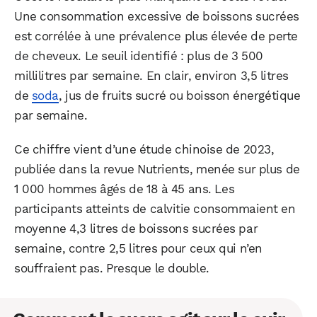
Une consommation excessive de boissons sucrées
est corrélée à une prévalence plus élevée de perte
de cheveux. Le seuil identifié : plus de 3 500
millilitres par semaine. En clair, environ 3,5 litres
de
soda
, jus de fruits sucré ou boisson énergétique
par semaine.
Ce chiffre vient d’une étude chinoise de 2023,
publiée dans la revue Nutrients, menée sur plus de
1 000 hommes âgés de 18 à 45 ans. Les
participants atteints de calvitie consommaient en
moyenne 4,3 litres de boissons sucrées par
WhatsApp
Telegram
Email
semaine, contre 2,5 litres pour ceux qui n’en
souffraient pas. Presque le double.
Facebook
X
LinkedIn