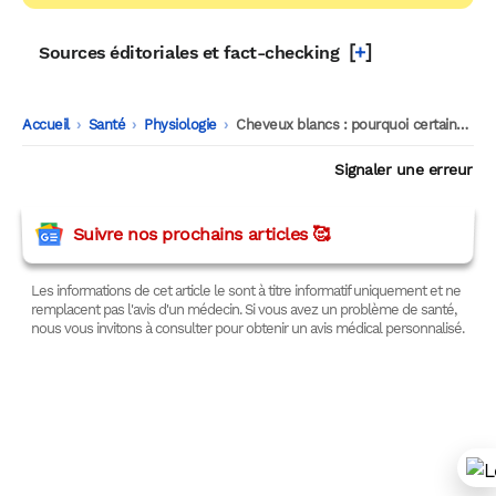
[
+
]
Sources éditoriales et fact-checking
Accueil
-
Santé
-
Physiologie
-
Cheveux blancs : pourquoi certaines personnes ont des cheveux blancs précocement ?
Signaler une erreur
Suivre nos prochains articles 🥰
Les informations de cet article le sont à titre informatif uniquement et ne
remplacent pas l'avis d'un médecin. Si vous avez un problème de santé,
nous vous invitons à consulter pour obtenir un avis médical personnalisé.