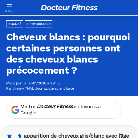
Docteur Fitness
SANTÉ
PHYSIOLOGIE
Cheveux blancs : pourquoi
certaines personnes ont
des cheveux blancs
précocement ?
Mis à jour le 02/01/2026 à 22h52
Par
Jimmy THAI
, Journaliste scientifique
Mettre
Docteur Fitness
en favori sur
Google
apparition de cheveux gris/blanc avec l’âge