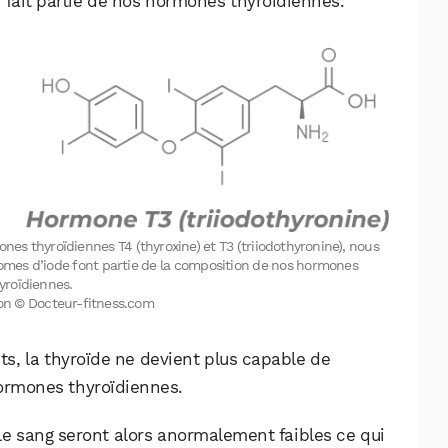
 fait partie de nos hormones thyroïdiennes.
Facebook
X
LinkedIn
nes thyroïdiennes T4 (thyroxine) et T3 (triiodothyronine), nous
tomes d’iode font partie de la composition de nos hormones
yroïdiennes.
tion © Docteur-fitness.com
its, la thyroïde ne devient plus capable de
hormones thyroïdiennes.
e sang seront alors anormalement faibles ce qui