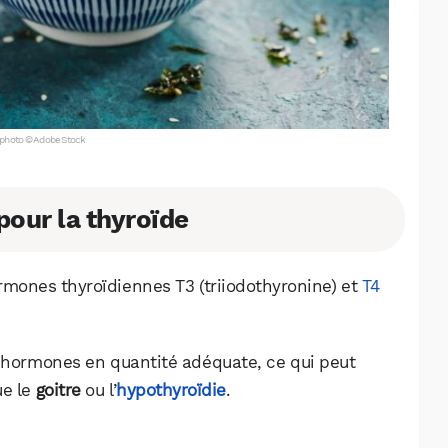
 photo © Adobe Stock
 pour la thyroïde
rmones thyroïdiennes T3 (triiodothyronine) et
T4
s hormones en quantité adéquate, ce qui peut
ue le
goitre
ou l’
hypothyroïdie
.