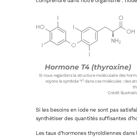
comprendre dans notre organisme : l’iode
Si nous regardons la structure moléculaire des hormo
voyons le symbole “I” dans ces molécules : des a
th
Crédit illustra
Si les besoins en iode ne sont pas satisfa
synthétiser des quantités suffisantes d’
Les taux d’hormones thyroïdiennes dans l