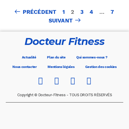
Pagination
PRÉCÉDENT
1
2
3
4
…
7
des
SUIVANT
publications
Docteur Fitness
Actualité
Plan du site
Qui sommes-nous ?
Nous contacter
Mentions légales
Gestion des cookies
Copyright © Docteur-Fitness - TOUS DROITS RÉSERVÉS