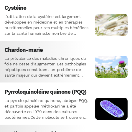
Cystéine
L’utilisation de la cystéine est largement
développée en médecine et en thérapies
nutritionnelles pour ses multiples bénéfices
sur la santé humaine.Le nombre de
publications sur l’utilisation de la cystéine
a…
Chardon-marie
La prévalence des maladies chroniques du
foie ne cesse d’augmenter. Les pathologies
hépatiques constituent un problème de
santé majeur qui devient extrêmement
préoccupant.La silymarine, le composé actif
du Chardon-Marie a…
Pyrroloquinoléine quinone (PQQ)
La pyrroloquinoléine quinone, abrégée PQQ,
et parfois appelée méthoxanine a été
découverte en 1979 dans des cultures
bactériennes.Cette molécule se trouve en
faibles quantités dans les fruits et légumes
et…