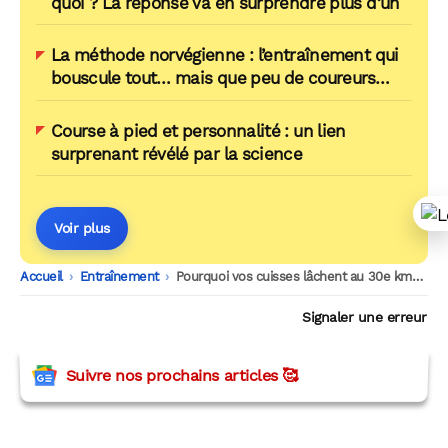
quoi ? La réponse va en surprendre plus d’un
La méthode norvégienne : l’entraînement qui
bouscule tout… mais que peu de coureurs
comprennent vraiment
Course à pied et personnalité : un lien
surprenant révélé par la science
Voir plus
Accueil
-
Entraînement
-
Pourquoi vos cuisses lâchent au 30e km… et comment les séances en côte peuvent changer ça
Signaler une erreur
Suivre nos prochains articles 🥰