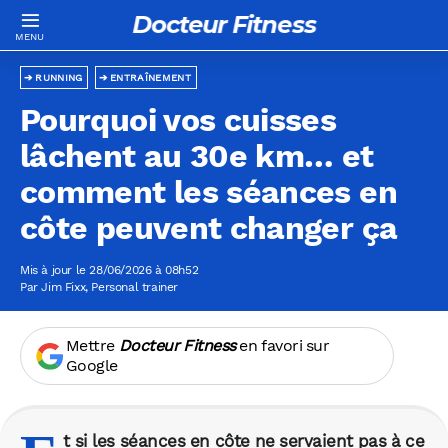
Docteur Fitness
RUNNING
ENTRAÎNEMENT
Pourquoi vos cuisses
lâchent au 30e km… et
comment les séances en
côte peuvent changer ça
Mis à jour le 28/06/2026 à 08h52
Par
Jim Fixx
, Personal trainer
Mettre
Docteur Fitness
en favori sur
Google
t si les séances en côte ne servaient pas à ce