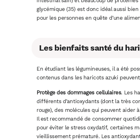
intestinal sain) et beaucoup de protéines
glycémique (35) est donc idéal aussi bie
pour les personnes en quête d’une aliment
Les bienfaits santé du har
En étudiant les légumineuses, il a été p
contenus dans les haricots azuki peuvent
Protège
des dommages cellulaires
. Les h
différents d’antioxydants (dont la très 
rouge), des molécules qui peuvent aider à
Il est recommandé de consommer quotidi
pour éviter le stress oxydatif, certaines 
vieillissement prématuré. Les antioxyda