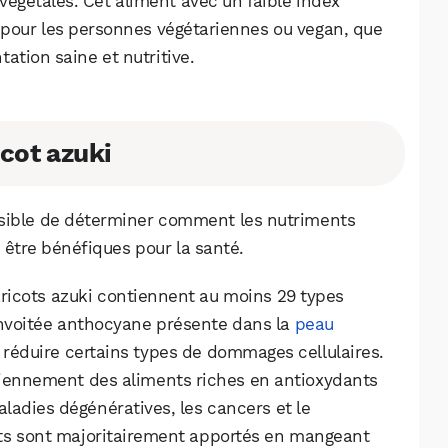
 végétales. Cet aliment avec un faible index
n pour les personnes végétariennes ou vegan, que
ation saine et nutritive.
icot azuki
ossible de déterminer comment les nutriments
 être bénéfiques pour la santé.
aricots azuki contiennent au moins 29 types
convoitée anthocyane présente dans la
peau
 réduire certains types de dommages cellulaires.
ennement des aliments riches en antioxydants
maladies dégénératives, les cancers et le
nts sont majoritairement apportés en mangeant