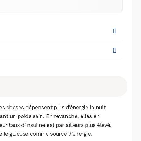
es obèses dépensent plus d’énergie la nuit
WhatsApp
Telegram
Email
nt un poids sain. En revanche, elles en
r taux d’insuline est par ailleurs plus élevé,
ge le glucose comme source d’énergie.