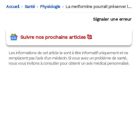
Accueil
-
Santé
-
Physiologie
-
La metformine pourrait préserver la force et la mobilité
Signaler une erreur
Suivre nos prochains articles 🥰
Les informations de cet article le sont à titre informatif uniquement et ne
remplacent pas l'avis d'un médecin. Si vous avez un problème de santé,
nous vous invitons à consulter pour obtenir un avis médical personnalisé.