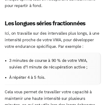
pour repartir à fond.
Les longues séries fractionnées
Ici, on travaille sur des intervalles plus longs, à une
intensité proche de votre VMA, pour développer
votre endurance spécifique. Par exemple :
WhatsApp
Telegram
Email
3 minutes de course à 90 % de votre VMA,
suivies d’1 minute de récupération active ;
À répéter 4 à 5 fois.
Facebook
X
LinkedIn
Cela vous permet de travailler votre capacité à
maintenir une haute intensité sur plusieurs
minutes, ce qui est utile lors des longs échanges