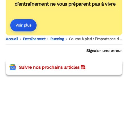
d’entraînement ne vous préparent pas à vivre
Voir plus
Accueil
-
Entraînement
-
Running
-
Course à pied : l’importance de la VMA pour atteindre ses objectifs
Signaler une erreur
Suivre nos prochains articles 🥰