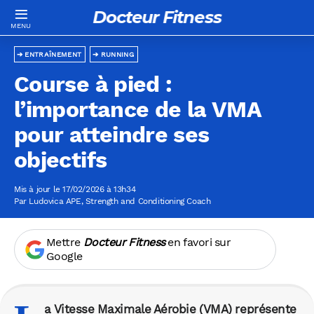
Docteur Fitness
ENTRAÎNEMENT
RUNNING
Course à pied :
l’importance de la VMA
pour atteindre ses
objectifs
Mis à jour le 17/02/2026 à 13h34
Par
Ludovica APE
, Strength and Conditioning Coach
Mettre
Docteur Fitness
en favori sur
Google
a Vitesse Maximale Aérobie (VMA) représente