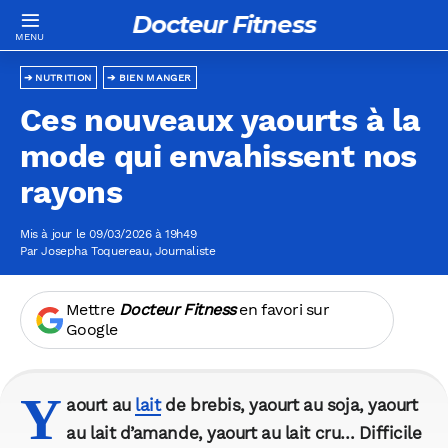
Docteur Fitness
NUTRITION
BIEN MANGER
Ces nouveaux yaourts à la
mode qui envahissent nos
rayons
Mis à jour le 09/03/2026 à 19h49
Par
Josepha Toquereau
, Journaliste
Mettre
Docteur Fitness
en favori sur
Google
Y
aourt au
lait
de brebis, yaourt au soja, yaourt
au lait d’amande, yaourt au lait cru… Difficile