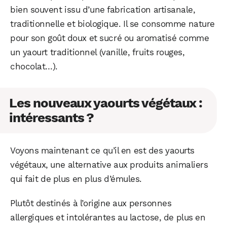
bien souvent issu d’une fabrication artisanale,
traditionnelle et biologique. Il se consomme nature
pour son goût doux et sucré ou aromatisé comme
un yaourt traditionnel (vanille, fruits rouges,
chocolat…).
WhatsApp
Telegram
Email
Les nouveaux yaourts végétaux :
intéressants ?
Facebook
X
LinkedIn
Voyons maintenant ce qu’il en est des yaourts
végétaux, une alternative aux produits animaliers
qui fait de plus en plus d’émules.
Plutôt destinés à l’origine aux personnes
allergiques et intolérantes au lactose, de plus en