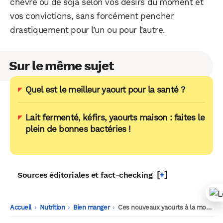
chèvre ou de soja selon vos désirs du moment et
vos convictions, sans forcément pencher
drastiquement pour l’un ou pour l’autre.
Sur le même sujet
Quel est le meilleur yaourt pour la santé ?
Lait fermenté, kéfirs, yaourts maison : faites le
plein de bonnes bactéries !
[
+
]
Sources éditoriales et fact-checking
Accueil
-
Nutrition
-
Bien manger
-
Ces nouveaux yaourts à la mode qui envahissent nos rayons