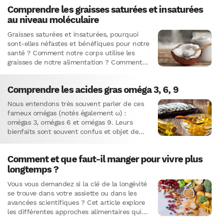
Comprendre les graisses saturées et insaturées
au niveau moléculaire
Graisses saturées et insaturées, pourquoi
sont-elles néfastes et bénéfiques pour notre
santé ? Comment notre corps utilise les
graisses de notre alimentation ? Comment
choisir et conserver les huiles ?L’huile de
coco, une…
Comprendre les acides gras oméga 3, 6, 9
Nous entendons très souvent parler de ces
fameux omégas (notés également ω) :
omégas 3, omégas 6 et omégas 9. Leurs
bienfaits sont souvent confus et objet de
controverses.Ici, nous vous…
Comment et que faut-il manger pour vivre plus
longtemps ?
Vous vous demandez si la clé de la longévité
se trouve dans votre assiette ou dans les
avancées scientifiques ? Cet article explore
les différentes approches alimentaires qui