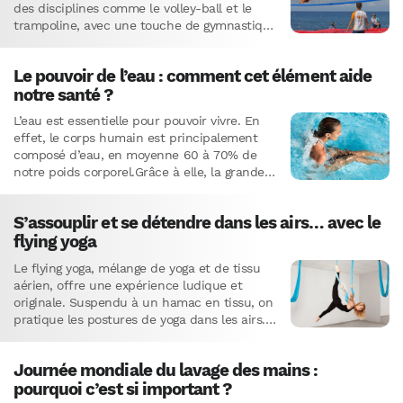
des disciplines comme le volley-ball et le
trampoline, avec une touche de gymnastique
et de…
Le pouvoir de l’eau : comment cet élément aide
notre santé ?
L’eau est essentielle pour pouvoir vivre. En
effet, le corps humain est principalement
composé d’eau, en moyenne 60 à 70% de
notre poids corporel.Grâce à elle, la grande
majorité des…
S’assouplir et se détendre dans les airs… avec le
flying yoga
Le flying yoga, mélange de yoga et de tissu
aérien, offre une expérience ludique et
originale. Suspendu à un hamac en tissu, on
pratique les postures de yoga dans les airs.
Le flying yoga renforce les muscles, améliore
l'équilibre, la coordination et la souplesse,
Journée mondiale du lavage des mains :
tout en permettant de se libérer de la
pourquoi c’est si important ?
pesanteur.