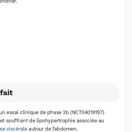
endrier.
Facebook
X
LinkedIn
fait
’un essai clinique de phase 2b (NCT04019197)
 et souffrant de lipohypertrophie associée au
se viscérale
autour de l’abdomen.