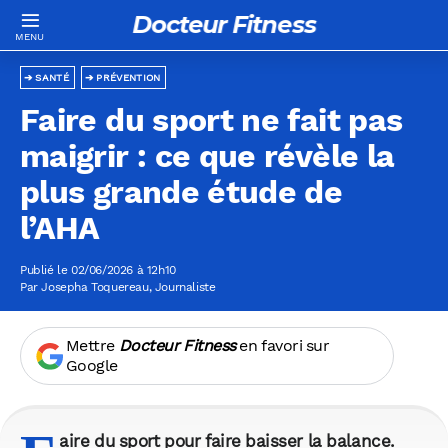
Docteur Fitness
SANTÉ
PRÉVENTION
Faire du sport ne fait pas
maigrir : ce que révèle la
plus grande étude de
l’AHA
Publié le 02/06/2026 à 12h10
Par
Josepha Toquereau
, Journaliste
Mettre
Docteur Fitness
en favori sur
Google
aire du sport pour faire baisser la balance.