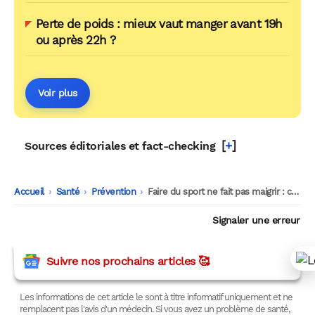
Perte de poids : mieux vaut manger avant 19h
ou après 22h ?
Voir plus
[
+
]
Sources éditoriales et fact-checking
Accueil
-
Santé
-
Prévention
-
Faire du sport ne fait pas maigrir : ce que révèle la plus grande étude de l’AHA
Signaler une erreur
Suivre nos prochains articles 🥰
Les informations de cet article le sont à titre informatif uniquement et ne
remplacent pas l'avis d'un médecin. Si vous avez un problème de santé,