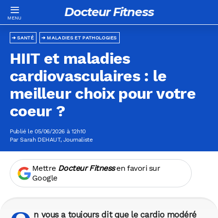
Docteur Fitness
SANTÉ
MALADIES ET PATHOLOGIES
HIIT et maladies
cardiovasculaires : le
meilleur choix pour votre
coeur ?
Publié le 05/06/2026 à 12h10
Par
Sarah DEHAUT
, Journaliste
Mettre
Docteur Fitness
en favori sur
Google
n vous a toujours dit que le cardio modéré