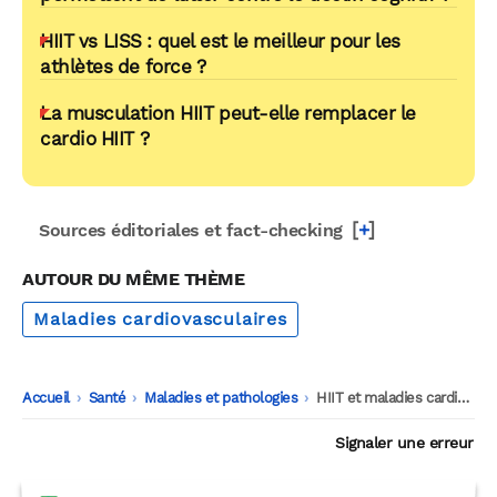
HIIT vs LISS : quel est le meilleur pour les
athlètes de force ?
La musculation HIIT peut-elle remplacer le
cardio HIIT ?
[
+
]
Sources éditoriales et fact-checking
AUTOUR DU MÊME THÈME
Maladies cardiovasculaires
Accueil
-
Santé
-
Maladies et pathologies
-
HIIT et maladies cardiovasculaires : le meilleur choix pour votre coeur ?
Signaler une erreur