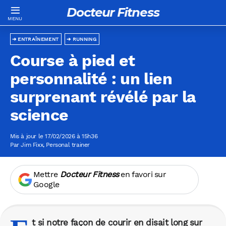
Docteur Fitness
ENTRAÎNEMENT
RUNNING
Course à pied et
personnalité : un lien
surprenant révélé par la
science
Mis à jour le 17/02/2026 à 15h36
Par
Jim Fixx
, Personal trainer
Mettre
Docteur Fitness
en favori sur
Google
t si notre façon de courir en disait long sur