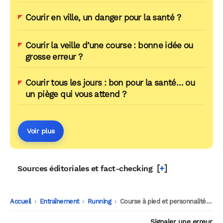
Courir en ville, un danger pour la santé ?
Courir la veille d’une course : bonne idée ou
grosse erreur ?
Courir tous les jours : bon pour la santé… ou
un piège qui vous attend ?
Voir plus
[
+
]
Sources éditoriales et fact-checking
Accueil
-
Entraînement
-
Running
-
Course à pied et personnalité : un lien surprenant révélé par la science
Signaler une erreur