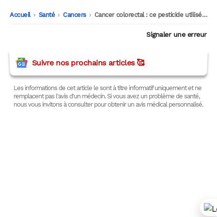
Accueil
-
Santé
-
Cancers
-
Cancer colorectal : ce pesticide utilisé depuis 60 ans pourrait expliquer l’explosion des cas chez les jeunes
Signaler une erreur
Suivre nos prochains articles 🥰
Les informations de cet article le sont à titre informatif uniquement et ne
remplacent pas l'avis d'un médecin. Si vous avez un problème de santé,
nous vous invitons à consulter pour obtenir un avis médical personnalisé.