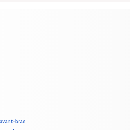
Facebook
X
LinkedIn
l’avant-bras