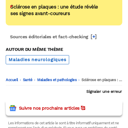
Sclérose en plaques : une étude révèle
ses signes avant-coureurs
[
+
]
Sources éditoriales et fact-checking
AUTOUR DU MÊME THÈME
Maladies neurologiques
Accueil
-
Santé
-
Maladies et pathologies
-
Sclérose en plaques : pourquoi le sport protège le cerveau
Signaler une erreur
Suivre nos prochains articles 🥰
Les informations de cet article le sont à titre informatif uniquement et ne
remplacent pas l'avis d'un médecin. Si vous avez un problème de santé,