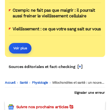
Ozempic ne fait pas que maigrir : il pourrait
aussi freiner le vieillissement cellulaire
Vieillissement : ce que votre sang sait sur vous
Voir plus
[
+
]
Sources éditoriales et fact-checking
Accueil
-
Santé
-
Physiologie
-
Mitochondries et santé : un nouveau régulateur contre le vieillissement
Signaler une erreur
Suivre nos prochains articles 🥰