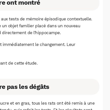
Facebook
X
LinkedIn
re ont montré
é aux tests de mémoire épisodique contextuelle.
tre un objet familier placé dans un nouveau
d directement de l’hippocampe.
ent immédiatement le changement. Leur
uant de cette étude.
re pas les dégâts
ucre et en gras, tous les rats ont été remis à une