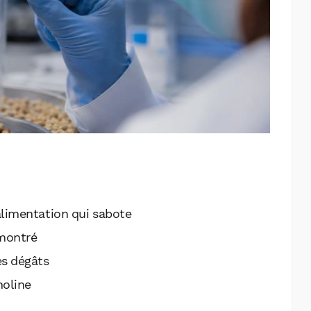
alimentation qui sabote
 montré
es dégâts
holine