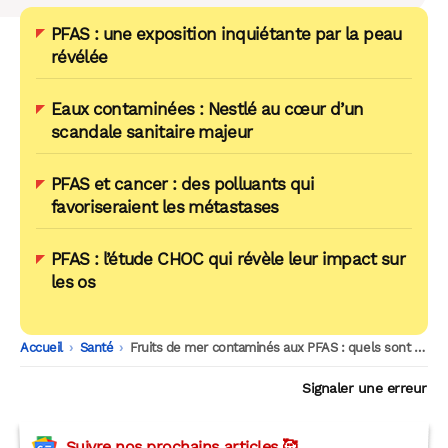
PFAS : une exposition inquiétante par la peau
révélée
Eaux contaminées : Nestlé au cœur d’un
scandale sanitaire majeur
PFAS et cancer : des polluants qui
favoriseraient les métastases
PFAS : l’étude CHOC qui révèle leur impact sur
les os
Accueil
-
Santé
-
Fruits de mer contaminés aux PFAS : quels sont les risques pour la santé ?
Signaler une erreur
Suivre nos prochains articles 🥰