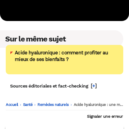
Sur le même sujet
Acide hyaluronique : comment profiter au
mieux de ses bienfaits ?
[
+
]
Sources éditoriales et fact-checking
Accueil
-
Santé
-
Remèdes naturels
-
Acide hyaluronique : une molécule clé contre le vieillissement cutané
Signaler une erreur