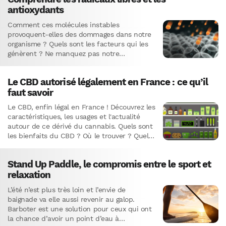
antioxydants
Comment ces molécules instables
provoquent-elles des dommages dans notre
organisme ? Quels sont les facteurs qui les
génèrent ? Ne manquez pas notre
exploration passionnante sur la structure
atomique, les dégâts cellulaires et l'effet
Le CBD autorisé légalement en France : ce qu’il
anti-âge des antioxydants.
faut savoir
Le CBD, enfin légal en France ! Découvrez les
caractéristiques, les usages et l'actualité
autour de ce dérivé du cannabis. Quels sont
les bienfaits du CBD ? Où le trouver ? Quelle
est la situation dans d'autres pays
européens ? Un article complet pour tout
Stand Up Paddle, le compromis entre le sport et
savoir sur cette substance en vogue.
relaxation
L’été n’est plus très loin et l’envie de
baignade va elle aussi revenir au galop.
Barboter est une solution pour ceux qui ont
la chance d’avoir un point d’eau à…