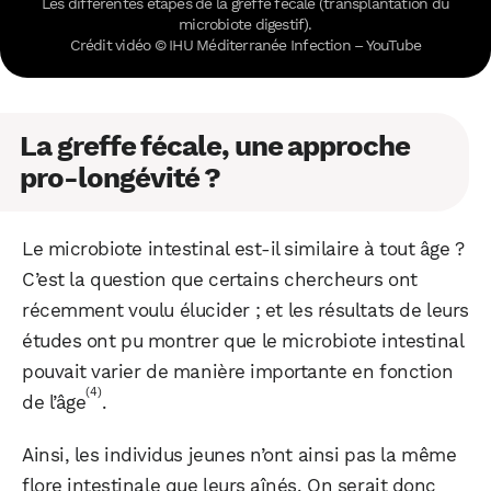
Les différentes étapes de la greffe fécale (transplantation du
Facebook
X
LinkedIn
microbiote digestif).
Crédit vidéo © IHU Méditerranée Infection – YouTube
La greffe fécale, une approche
pro-longévité ?
Le microbiote intestinal est-il similaire à tout âge ?
C’est la question que certains chercheurs ont
récemment voulu élucider ; et les résultats de leurs
études ont pu montrer que le microbiote intestinal
pouvait varier de manière importante en fonction
(4)
de l’âge
.
Ainsi, les individus jeunes n’ont ainsi pas la même
flore intestinale que leurs aînés. On serait donc