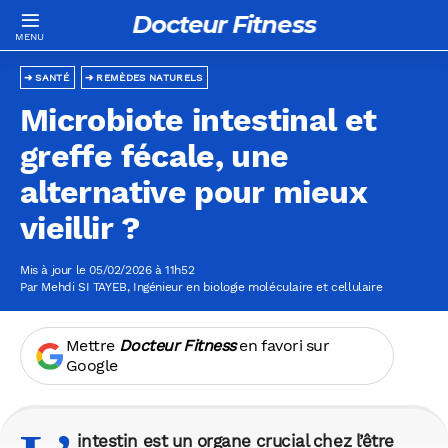
Docteur Fitness
SANTÉ
REMÈDES NATURELS
Microbiote intestinal et
greffe fécale, une
alternative pour mieux
vieillir ?
Mis à jour le 05/02/2026 à 11h52
Par
Mehdi SI TAYEB
, Ingénieur en biologie moléculaire et cellulaire
Mettre
Docteur Fitness
en favori sur
Google
intestin est un organe crucial chez l’être