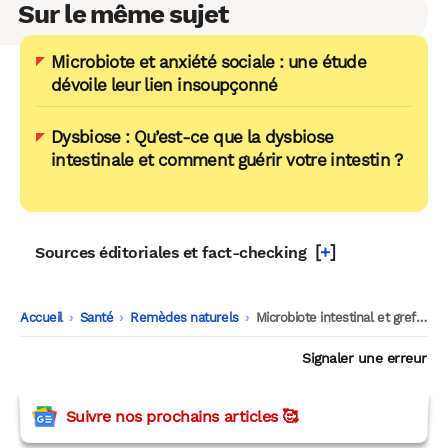
Sur le même sujet
Microbiote et anxiété sociale : une étude
dévoile leur lien insoupçonné
Dysbiose : Qu’est-ce que la dysbiose
intestinale et comment guérir votre intestin ?
[
+
]
Sources éditoriales et fact-checking
Accueil
-
Santé
-
Remèdes naturels
-
Microbiote intestinal et greffe fécale, une alternative pour mieux vieillir ?
Signaler une erreur
Suivre nos prochains articles 🥰