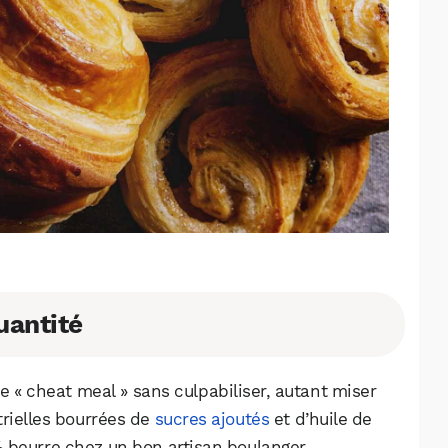
quantité
WhatsApp
Telegram
Email
 « cheat meal » sans culpabiliser, autant miser
strielles bourrées de
sucres ajoutés
et d’huile de
 beurre chez un bon artisan boulanger.