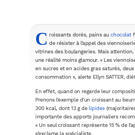
C
roissants dorés, pains au
chocolat
f
de résister à l’appel des viennoiseri
vitrines des boulangeries. Mais attention
une réalité moins glamour. « Les viennoise
en sucres et en acides gras saturés, deux 
consommation », alerte Ellyn SATTER, diét
En effet, quand on regarde leur compositi
Prenons l’exemple d’un croissant au beurre
300 kcal, dont 13 g de
lipides
(majoritaire
importante des apports journaliers reco
« Un seul croissant représente 15 % de l’a
s’exclame la spécialiste.