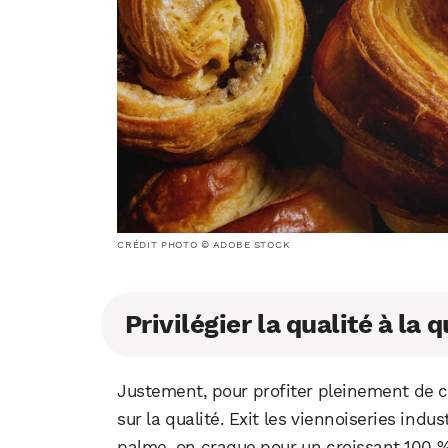
CRÉDIT PHOTO © ADOBE STOCK
Privilégier la qualité à la 
Justement, pour profiter pleinement de ce
sur la qualité. Exit les viennoiseries indu
palme, on craque pour un croissant 100 %