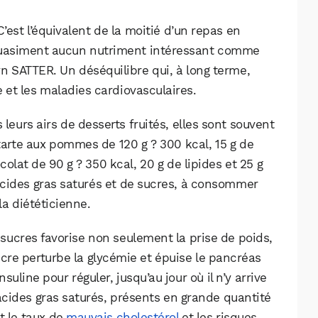
est l’équivalent de la moitié d’un repas en
t quasiment aucun nutriment intéressant comme
yn SATTER. Un déséquilibre qui, à long terme,
e et les maladies cardiovasculaires.
 leurs airs de desserts fruités, elles sont souvent
 tarte aux pommes de 120 g ? 300 kcal, 15 g de
colat de 90 g ? 350 kcal, 20 g de lipides et 25 g
d’acides gras saturés et de sucres, à consommer
la diététicienne.
n sucres favorise non seulement la prise de poids,
sucre perturbe la glycémie et épuise le pancréas
uline pour réguler, jusqu’au jour où il n’y arrive
acides gras saturés, présents en grande quantité
t le taux de
mauvais cholestérol
et les risques