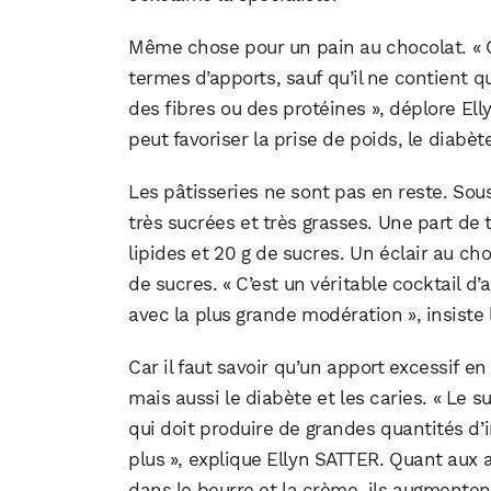
Même chose pour un pain au chocolat. « C’
termes d’apports, sauf qu’il ne contien
des fibres ou des protéines », déplore Ell
peut favoriser la prise de poids, le diabèt
Les pâtisseries ne sont pas en reste. Sous
très sucrées et très grasses. Une part de
lipides et 20 g de sucres. Un éclair au cho
de sucres. « C’est un véritable cocktail 
avec la plus grande modération », insiste 
Car il faut savoir qu’un apport excessif e
mais aussi le diabète et les caries. « Le 
qui doit produire de grandes quantités d’ins
plus », explique Ellyn SATTER. Quant aux 
dans le beurre et la crème, ils augmenten