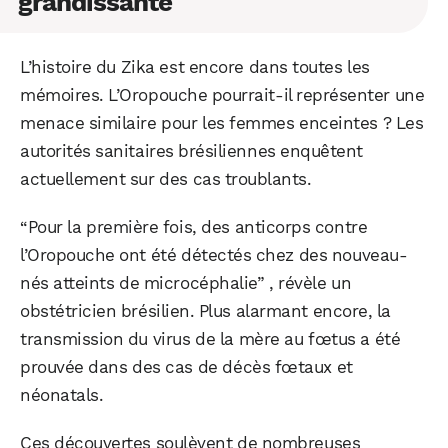
grandissante
L’histoire du Zika est encore dans toutes les
mémoires. L’Oropouche pourrait-il représenter une
menace similaire pour les femmes enceintes ? Les
autorités sanitaires brésiliennes enquêtent
actuellement sur des cas troublants.
WhatsApp
Telegram
Email
“Pour la première fois, des anticorps contre
l’Oropouche ont été détectés chez des nouveau-
Facebook
X
LinkedIn
nés atteints de microcéphalie” , révèle un
obstétricien brésilien. Plus alarmant encore, la
transmission du virus de la mère au fœtus a été
prouvée dans des cas de décès fœtaux et
néonatals.
Ces découvertes soulèvent de nombreuses