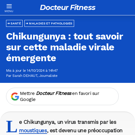
Docteur Fitness
SANTÉ
MALADIES ET PATHOLOGIES
Chikungunya : tout savoir
sur cette maladie virale
émergente
Mis à jour le 14/10/2024 à 14h47
Par
Sarah DEHAUT
, Journaliste
Mettre
Docteur Fitness
en favori sur
Google
L
e Chikungunya, un virus transmis par les
moustiques
, est devenu une préoccupation