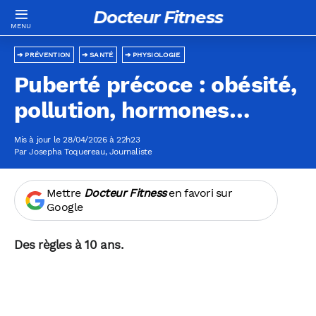
Docteur Fitness
PRÉVENTION
SANTÉ
PHYSIOLOGIE
Puberté précoce : obésité,
pollution, hormones…
Mis à jour le 28/04/2026 à 22h23
Par
Josepha Toquereau
, Journaliste
Mettre
Docteur Fitness
en favori sur
Google
Des règles à 10 ans.