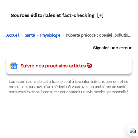
[
+
]
Sources éditoriales et fact-checking
Accueil
-
Santé
-
Physiologie
-
Puberté précoce : obésité, pollution, hormones…
Signaler une erreur
Suivre nos prochains articles 🥰
Les informations de cet article le sont à titre informatif uniquement et ne
remplacent pas l'avis d'un médecin. Si vous avez un problème de santé,
nous vous invitons à consulter pour obtenir un avis médical personnalisé.