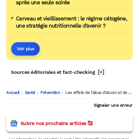
après une seule soirée
Cerveau et vieillissement : le régime cétogène,
une stratégie nutritionnelle d’avenir ?
Voir plus
[
+
]
Sources éditoriales et fact-checking
Accueil
-
Santé
-
Prévention
-
Les effets de l’abus d’alcool et de médicaments sur le vieillissement du cerveau
Signaler une erreur
Suivre nos prochains articles 🥰