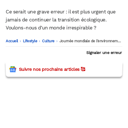
Ce serait une grave erreur : il est plus urgent que
jamais de continuer la transition écologique.
Voulons-nous d’un monde irrespirable ?
Accueil
-
Lifestyle
-
Culture
-
Journée mondiale de l’environnement : pour un monde meilleur… et plus vert
Signaler une erreur
Suivre nos prochains articles 🥰