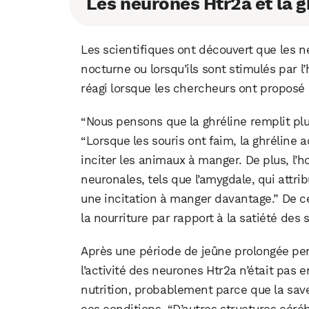
Les neurones Htr2a et la g
Les scientifiques ont découvert que les 
nocturne ou lorsqu’ils sont stimulés par 
réagi lorsque les chercheurs ont proposé d
“Nous pensons que la ghréline remplit plus
“Lorsque les souris ont faim, la ghréline a
inciter les animaux à manger. De plus, l’h
neuronales, tels que l’amygdale, qui att
une incitation à manger davantage.” De c
la nourriture par rapport à la satiété des s
Après une période de jeûne prolongée pen
l’activité des neurones Htr2a n’était pa
nutrition, probablement parce que la sav
ces conditions. “D’autres structures céré