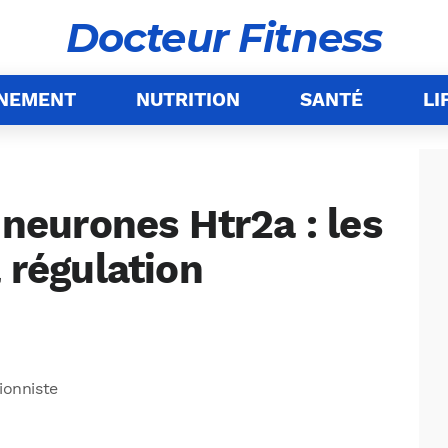
Docteur Fitness
ÎNEMENT
NUTRITION
SANTÉ
LI
 neurones Htr2a : les
a régulation
tionniste