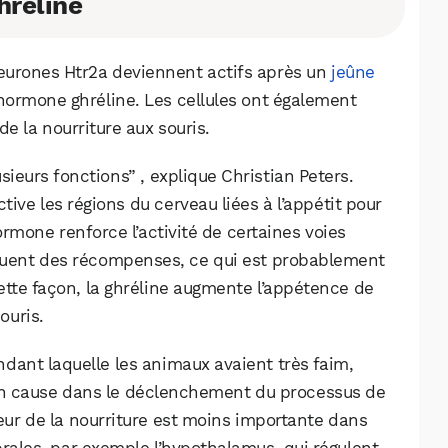
hréline
neurones Htr2a deviennent actifs après un
jeûne
l’hormone ghréline. Les cellules ont également
e la nourriture aux souris.
ieurs fonctions” , explique Christian Peters.
ctive les régions du cerveau liées à l’appétit pour
ormone renforce l’activité de certaines voies
ribuent des récompenses, ce qui est probablement
ette façon, la ghréline augmente l’appétence de
ouris.
dant laquelle les animaux avaient très faim,
s en cause dans le déclenchement du processus de
eur de la nourriture est moins importante dans
brales, par exemple l’hypothalamus, qui régulent