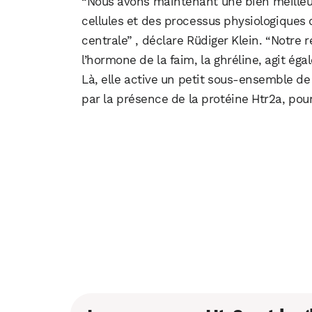
“Nous avons maintenant une bien meilleu
cellules et des processus physiologiques q
centrale” , déclare Rüdiger Klein. “Notre 
l’hormone de la faim, la ghréline, agit éga
Là, elle active un petit sous-ensemble d
par la présence de la protéine Htr2a, pour