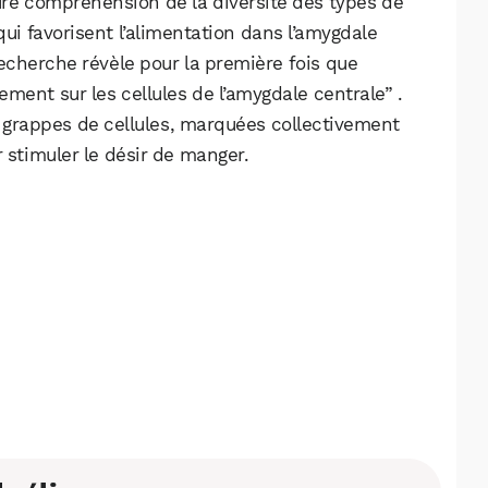
re compréhension de la diversité des types de
Facebook
X
LinkedIn
ui favorisent l’alimentation dans l’amygdale
recherche révèle pour la première fois que
lement sur les cellules de l’amygdale centrale” .
e grappes de cellules, marquées collectivement
 stimuler le désir de manger.