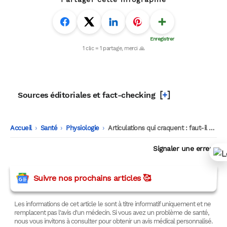
[
+
]
Sources éditoriales et fact-checking
Accueil
-
Santé
-
Physiologie
-
Articulations qui craquent : faut-il vraiment s’inquiéter de ces bruits ?
Signaler une erreur
Suivre nos prochains articles 🥰
Les informations de cet article le sont à titre informatif uniquement et ne
remplacent pas l'avis d'un médecin. Si vous avez un problème de santé,
nous vous invitons à consulter pour obtenir un avis médical personnalisé.