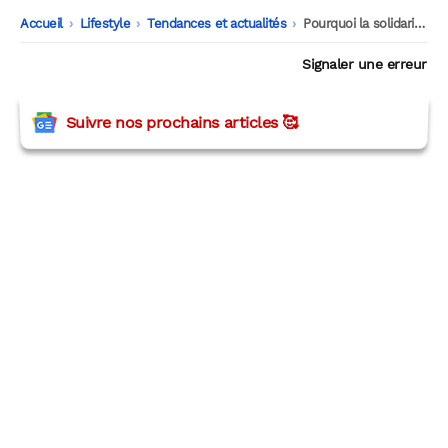
Accueil
-
Lifestyle
-
Tendances et actualités
-
Pourquoi la solidarité nous fait du bien
Signaler une erreur
Suivre nos prochains articles 🥰