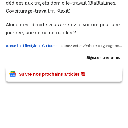
dédiées aux trajets domicile-travail (BlaBlaLines,
Covoiturage-travail.fr, Klaxit).
Alors, c’est décidé vous arrêtez la voiture pour une
journée, une semaine ou plus ?
Accueil
-
Lifestyle
-
Culture
-
Laissez votre véhicule au garage pour la Journée internationale sans voiture
Signaler une erreur
Suivre nos prochains articles 🥰