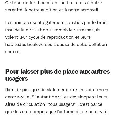
Ce bruit de fond constant nuit à la fois à notre
sérénité, à notre audition et à notre sommeil.
Les animaux sont également touchés par le bruit
issu de la circulation automobile : stressés, ils
voient leur cycle de reproduction et leurs
habitudes bouleversés à cause de cette pollution
sonore.
WhatsApp
Telegram
Email
Pour laisser plus de place aux autres
usagers
Rien de pire que de slalomer entre les voitures en
Facebook
X
LinkedIn
centre-ville. Si autant de villes développent leurs
aires de circulation “tous usagers” , c’est parce
qu’elles ont compris que l’automobiliste ne devait