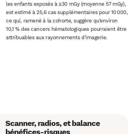
les enfants exposés à ≥30 mGy (moyenne 57 mGy),
est estimé à 25,6 cas supplémentaires pour 10 000,
ce qui, ramené à la cohorte, suggère qu’environ
10,1 % des cancers hématologiques pourraient être
attribuables aux rayonnements d’imagerie.
Scanner, radios, et balance
WhatsApp
Telegram
Email
bénéfices‑risques